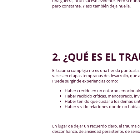
una guerra, ni un suceso evidente. Pero sí hubo 
pero constante. Y eso también deja huella.
2. ¿QUÉ ES EL T
El trauma complejo no es una herida puntual, 
veces en etapas tempranas de desarrollo, que 
Puede surgir de experiencias como:
Haber crecido en un entorno emocionalm
Haber recibido críticas, menosprecio, inva
Haber tenido que cuidar a los demás sint
Haber vivido relaciones donde no había 
En lugar de dejar un recuerdo claro, el trauma
desconfianza, de ansiedad persistente, de sen