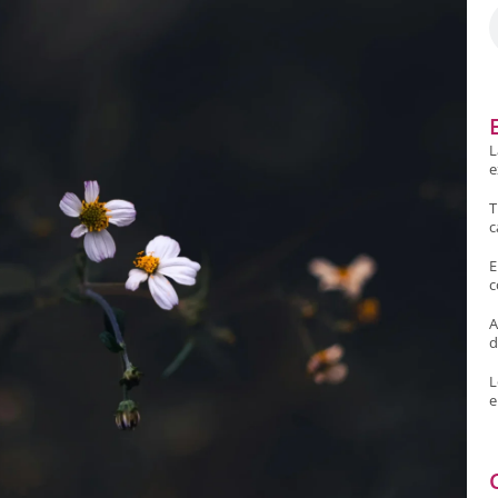
L
e
T
c
E
c
A
d
L
e