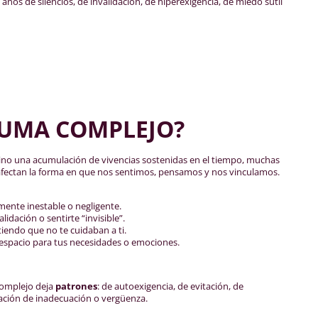
años de silencios, de invalidación, de hiperexigencia, de miedo sutil
RAUMA COMPLEJO?
sino una acumulación de vivencias sostenidas en el tiempo, muchas
afectan la forma en que nos sentimos, pensamos y nos vinculamos.
ente inestable o negligente.
lidación o sentirte “invisible”.
iendo que no te cuidaban a ti.
espacio para tus necesidades o emociones.
 complejo deja
patrones
: de autoexigencia, de evitación, de
sación de inadecuación o vergüenza.