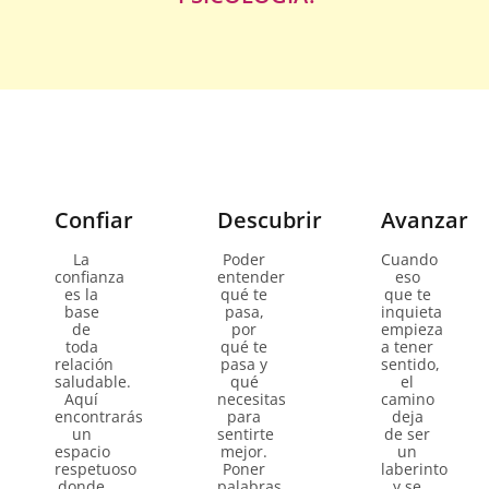
Confiar
Descubrir
Avanzar
La
Poder
Cuando
confianza
entender
eso
es la
qué te
que te
base
pasa,
inquieta
de
por
empieza
toda
qué te
a tener
relación
pasa y
sentido,
saludable.
qué
el
Aquí
necesitas
camino
encontrarás
para
deja
un
sentirte
de ser
espacio
mejor.
un
respetuoso
Poner
laberinto
donde
palabras,
y se